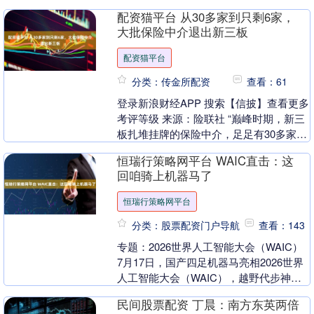
告披露等就让市场一身冷汗，就在股市
配资猫平台 从30多家到只剩6家，
持....
大批保险中介退出新三板
配资猫平台
分类：传金所配资
查看：61
登录新浪财经APP 搜索【信披】查看更多
考评等级 来源：险联社 “巅峰时期，新三
板扎堆挂牌的保险中介，足足有30多家，
可短短几年过去，只剩下6家。” 2026
恒瑞行策略网平台 WAIC直击：这
年....
回咱骑上机器马了
恒瑞行策略网平台
分类：股票配资门户导航
查看：143
专题：2026世界人工智能大会（WAIC）
7月17日，国产四足机器马亮相2026世界
人工智能大会（WAIC），越野代步神器
来了。 新浪声明：所有会议实录均为
民间股票配资 丁晨：南方东英两倍
现....