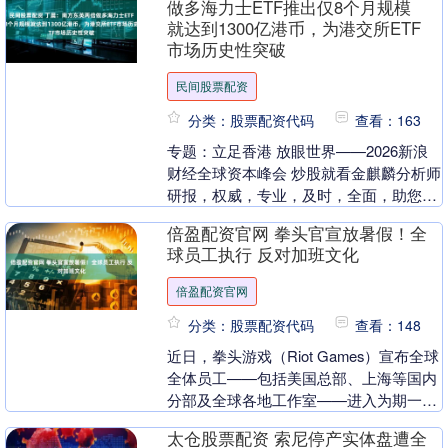
做多海力士ETF推出仅8个月规模
就达到1300亿港币，为港交所ETF
市场历史性突破
民间股票配资
分类：股票配资代码
查看：163
专题：立足香港 放眼世界——2026新浪
财经全球资本峰会 炒股就看金麒麟分析师
研报，权威，专业，及时，全面，助您挖
掘潜力主题机会！ 7月16日，新浪财经
倍盈配资官网 拳头官宣放暑假！全
2026....
球员工执行 反对加班文化
倍盈配资官网
分类：股票配资代码
查看：148
近日，拳头游戏（Riot Games）宣布全球
全体员工——包括美国总部、上海等国内
分部及全球各地工作室——进入为期一周
的“暑假”模式，工作室整体工作暂停。
太仓股票配资 索尼停产实体盘遭全
202....