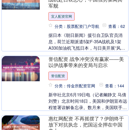
军舰
宜人配资官网
分类：股票配资门户导航
查看：62
据日本《朝日新闻》援引自卫队官员消
息，荷兰近期派遣5架F-35A战机及1架
A330加油机飞抵日本，与日美开展“风车
卫士”联合军演，这一行动令日方官员直
誉信配资 战争冲突没有赢家——美
呼“着实令....
以伊战事带来的变局与启示
誉信配资
分类：传金所配资官网
查看：144
新华社北京6月19日电（记者阚静文 马倩
刘赞）北京时间18日，美国和伊朗宣布远
程签署谅解备忘录。数月来，美国联手以
色列军事打击伊朗引发的地区冲突和对峙
惠红网配资 不再摇摆了？伊朗终于
僵局，由....
放下对抗执念，把国运全押在中国