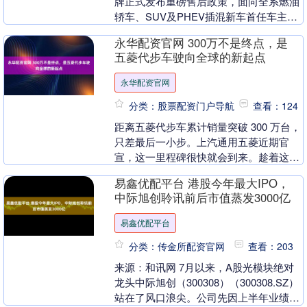
牌正式发布重磅售后政策，面向全系燃油
轿车、SUV及PHEV插混新车首任车主，
推出行业首创“整车+原装备件”全系双终身
永华配资官网 300万不是终点，是
质....
五菱代步车驶向全球的新起点
永华配资官网
分类：股票配资门户导航
查看：124
距离五菱代步车累计销量突破 300 万台，
只差最后一小步。上汽通用五菱近期官
宣，这一里程碑很快就会到来。趁着这个
节点，五菱同步推进两件事：一款新车登
易鑫优配平台 港股今年最大IPO，
陆印尼市场，....
中际旭创聆讯前后市值蒸发3000亿
易鑫优配平台
分类：传金所配资官网
查看：203
来源：和讯网 7月以来，A股光模块绝对
龙头中际旭创（300308）（300308.SZ）
站在了风口浪尖。公司先因上半年业绩预