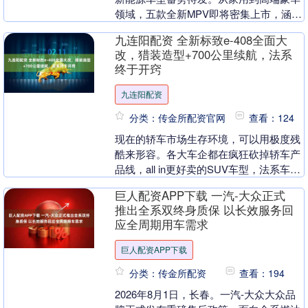
领域，五款全新MPV即将密集上市，涵盖
插混、增程及纯电多种动力形式，为消费
九连阳配资 全新标致e-408全面大
者提供多元化....
改，猎装造型+700公里续航，法系
终于开窍
九连阳配资
分类：传金所配资官网
查看：124
现在的轿车市场生存环境，可以用极度残
酷来形容。各大车企都在疯狂砍掉轿车产
品线，all in更好卖的SUV车型，法系车更
是常年处于边缘化状态，销量持续低迷。
巨人配资APP下载 一汽-大众正式
曾经月....
推出全系双终身质保 以长效服务回
应全周期用车需求
巨人配资APP下载
分类：传金所配资
查看：194
2026年8月1日，长春。一汽-大众大众品