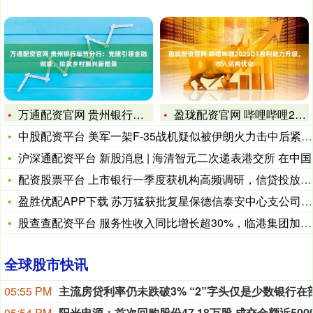
万通配资官网 贵州银行毕节分行：党建引领金融赋能，绘就乡村振
盈珑配资官网 哔哩哔哩2025Q3盈利能力升级，收入结构优化
中股配资平台 美军一架F-35战机疑似被伊朗火力击中后紧急降
沪深通配资平台 新股消息 | 海清智元二次递表港交所 在中国
配资股票平台 上市银行一季度获机构高频调研，信贷投放、净息差
盈胜优配APP下载 苏万猛获批复星保德信泰安中心支公司总经理
股查查配资平台 服务性收入同比增长超30%，临港集团加速转型
全球股市快讯
05:55 PM
05:54 PM