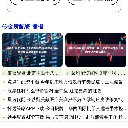
传金所配资 播报
倍盈配资 北京推出十八条新举措&#32;破除高校科技
聚利配资官网 3艘军舰，第二支海军陆战队！美国大动作增兵中东
点点牛配资平台 今年以来地方债发行节奏提速，土地储备专项债发
股票杠杆怎么申请官网 金牛座-迎接更高的挑战
星速优配 长沙甄美颜医疗美容好不好？孕期后皮肤修复找回孕前状
怀远策略APP下载 今日揭牌！华西国际机器人远程手术控制中心
铁牛配资APP下载 易点天下启动H股上市前期筹备工作 推进国