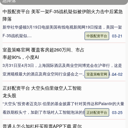
急降落
中股配资平台 美军一架F-35战机疑似被伊朗火力击中后紧急
降落
新华社华盛顿3月19日电据美国有线电视新闻网19日报道，美国一架
F-35战机疑似....
03-21
中股配资平台
室盈策略官网 覆盖客房超260万间、市占
率超90%，小度AI
3月31日至4月3日，上海国际酒店及商业空间博览会在沪举行，这是
亚洲规模最大的酒店及商业空间行业盛会之一。小度AI酒店解....
04-02
室盈策略官网
正好配资平台 大空头伯里做空人工智能
龙头股
“大空头”投资者迈克尔·伯里的基金披露了针对英伟达和Palantir的大量
看跌期权头寸，加剧了市场对人工智能泡沫的担忧；....
03-25
正好配资平台
普通人怎么加杠杆买股票APP下载 霍尔