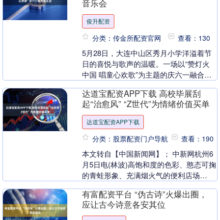
音乐会
俊升配资
分类：传金所配资官网
查看：130
5月28日，大连中山区秀月小学洋溢着节
日的喜悦与歌声的温暖。一场以“赞灯火
中国 唱童心欢歌”为主题的庆六一融合音
乐会在校园内盛大举行。活动以美育教育
达道宝配资APP下载 高校毕展刮
为主线，深入....
起“治愈风” “Z世代”为情绪价值买单
达道宝配资APP下载
分类：股票配资门户导航
查看：190
本文转自【中国新闻网】； 中新网杭州6
月5日电(林波)高饱和度的色彩、憨态可掬
的青蛙形象、充满烟火气的便利店场
景……近日，中国美术学院毕业设计展上
有富配资平台 “伪古诗”火爆出圈，
一间名为“吉蛙....
应让古今诗意各安其位