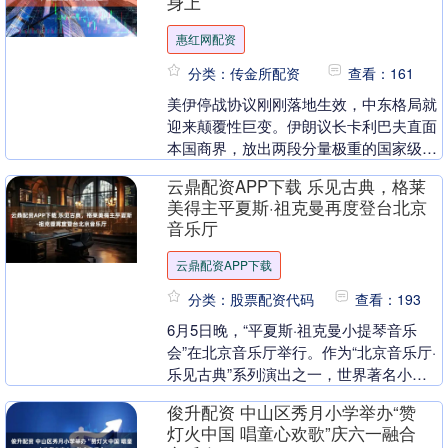
身上
惠红网配资
分类：传金所配资
查看：161
美伊停战协议刚刚落地生效，中东格局就
迎来颠覆性巨变。伊朗议长卡利巴夫直面
本国商界，放出两段分量极重的国家级表
态，直接改写中东未来博弈走向。总结下
云鼎配资APP下载 乐见古典，格莱
来就是：伊朗不打....
美得主平夏斯·祖克曼再度登台北京
音乐厅
云鼎配资APP下载
分类：股票配资代码
查看：193
6月5日晚，“平夏斯·祖克曼小提琴音乐
会”在北京音乐厅举行。作为“北京音乐厅·
乐见古典”系列演出之一，世界著名小提
琴家、中提琴家、指挥家平夏斯·祖克曼携
俊升配资 中山区秀月小学举办“赞
手钢琴家....
灯火中国 唱童心欢歌”庆六一融合