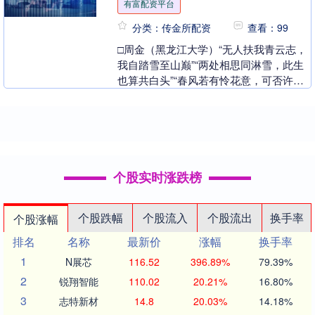
有富配资平台
分类：传金所配资
查看：99
□周金（黑龙江大学）“无人扶我青云志，
我自踏雪至山巅”“两处相思同淋雪，此生
也算共白头”“春风若有怜花意，可否许我
再少年”，最近有媒体报道，一批无典籍
记载、无史....
个股实时涨跌榜
个股跌幅
个股流入
个股流出
换手率
个股涨幅
排名
名称
最新价
涨幅
换手率
1
N展芯
116.52
396.89%
79.39%
2
锐翔智能
110.02
20.21%
16.80%
3
志特新材
14.8
20.03%
14.18%