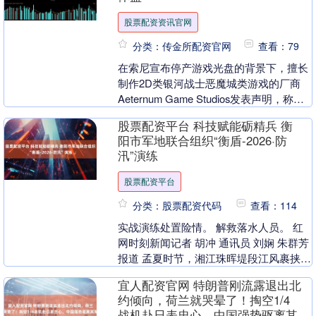
股票配资资讯官网
分类：传金所配资官网
查看：79
在索尼宣布停产游戏光盘的背景下，擅长
制作2D类银河战士恶魔城类游戏的厂商
Aeternum Game Studios发表声明，称对
零售商、发行合作伙伴以及实体收藏....
股票配资平台 科技赋能砺精兵 衡
阳市军地联合组织“衡盾-2026·防
汛”演练
股票配资平台
分类：股票配资代码
查看：114
实战演练处置险情。 解救落水人员。 红
网时刻新闻记者 胡冲 通讯员 刘娴 朱群芳
报道 孟夏时节，湘江珠晖堤段江风裹挟着
水汽。一声信号枪响划破长空，衡阳
宜人配资官网 特朗普刚流露退出北
市“衡盾....
约倾向，荷兰就哭晕了！掏空1/4
战机赴日表忠心，中国强势驱离其