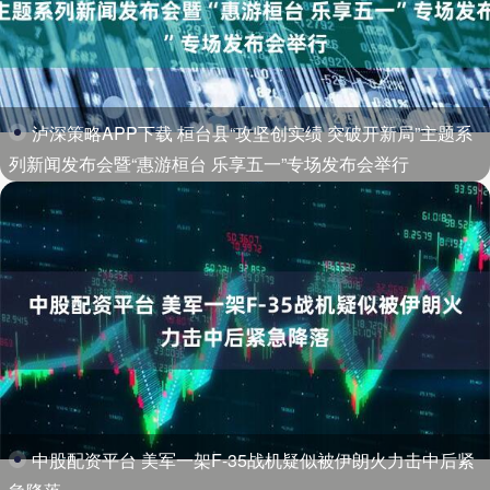
泸深策略APP下载 桓台县“攻坚创实绩 突破开新局”主题系
列新闻发布会暨“惠游桓台 乐享五一”专场发布会举行
中股配资平台 美军一架F-35战机疑似被伊朗火力击中后紧