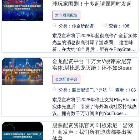
球玩家围剿！十多起请愿同时发起
太仓股票配资
分类：传金所配资
查看：108
索尼宣布将于2028年起彻底停产全新实体
光盘的消息彻底引爆了游戏圈。 这意味
着，在大约18个月后，所有在PlayStation
平台发售的新游戏将只能通过PS S....
金龙配资平台 千万大V锐评索尼弃
实体:堪比恐龙灭绝！还不如Steam
金龙配资平台
分类：股票配资门户导航
查看：166
索尼宣布将于2028年停止支持PlayStation
实体光盘后，引发了海外游戏社区持续热
议。拥有数千万订阅者的YouTuber
penguinz0（玩家常称“耶....
股票配资资讯官网 叫板索尼！游戏
厂商发声：我们所有游戏都要出实
体盘